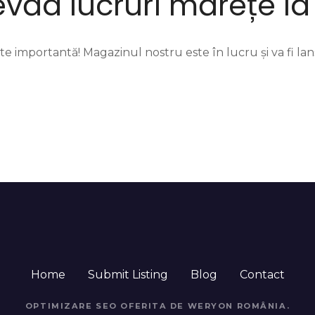
evăd lucruri mărețe la
te importantă! Magazinul nostru este în lucru și va fi lan
Home
Submit Listing
Blog
Contact
OPTIMIZARE SEO
OFERITA DE WERYON ROMÂNIA.