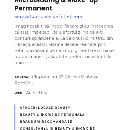
Permanent
Servicii Complete de Întreținere
Imaginează-ți să începi fiecare zi cu încrederea
că arăți impecabil, fără efortul zilnic de a-ți
contura sprâncenele. La Salonul Adina Ursu din
Ploiești, această viziune devine realitate prin
tehnici avansate de dermopigmentare și make-
up permanent, adaptate perfect nevoilor tale
unice.
Clopotari nr 22 Ploiești Prahova
ADRESA
România
Adina Ursu
WEB
AFACERI LOCALE BEAUTY
BEAUTY & ÎNGRIJIRE PERSONALĂ
BRANDURI RECOMANDATE
CONSULTANȚĂ ÎN BEAUTY & ÎNGRIJIRE