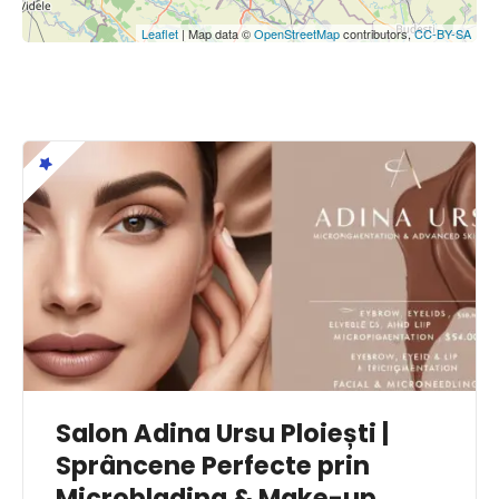
Leaflet
| Map data ©
OpenStreetMap
contributors,
CC-BY-SA
Salon Adina Ursu Ploiești |
Sprâncene Perfecte prin
Microblading & Make-up