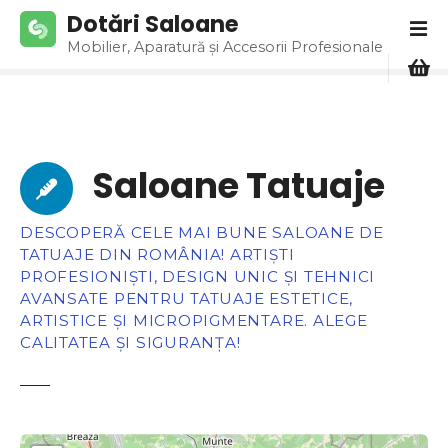
S
Dotări Saloane
a
Mobilier, Aparatură și Accesorii Profesionale
r
i
l
a
c
Saloane Tatuaje
o
n
ț
DESCOPERĂ CELE MAI BUNE SALOANE DE
i
TATUAJE DIN ROMÂNIA! ARTIȘTI
n
PROFESIONIȘTI, DESIGN UNIC ȘI TEHNICI
u
AVANSATE PENTRU TATUAJE ESTETICE,
ARTISTICE ȘI MICROPIGMENTARE. ALEGE
t
CALITATEA ȘI SIGURANȚA!